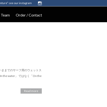
enture” see our instagram
Team
Order / Contact
か？ いままでのサーフ用のウェットス
water」 ではなく「On the
Read more