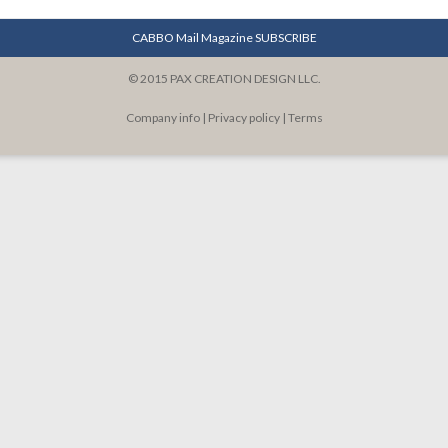
CABBO Mail Magazine SUBSCRIBE
© 2015 PAX CREATION DESIGN LLC.
Company info
|
Privacy policy
|
Terms