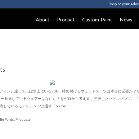
“Inspire your Adv
About
Product
Custom-Paint
News
ts
PANTS サーフィンと違ってほぼ水上にいるSUP、締め付けるウェットスーツは本当に必要
番適しているウェアーはなにか？をゼロから考え直し開発したパドルパンツ。 「In the 
しているモデル。 SUPは通常「on the
le Pants
,
Products