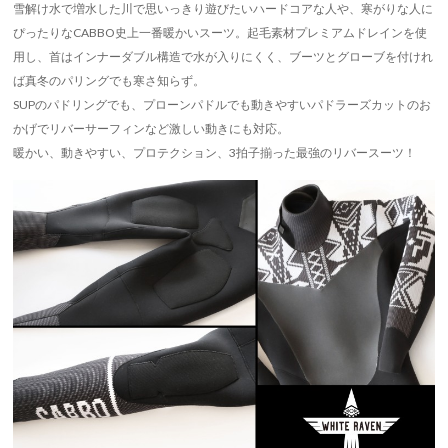
雪解け水で増水した川で思いっきり遊びたいハードコアな人や、寒がりな人に
ぴったりなCABBO史上一番暖かいスーツ。起毛素材プレミアムドレインを使
用し、首はインナーダブル構造で水が入りにくく、ブーツとグローブを付けれ
ば真冬のパリングでも寒さ知らず。
SUPのパドリングでも、プローンパドルでも動きやすいパドラーズカットのお
かげでリバーサーフィンなど激しい動きにも対応。
暖かい、動きやすい、プロテクション、3拍子揃った最強のリバースーツ！