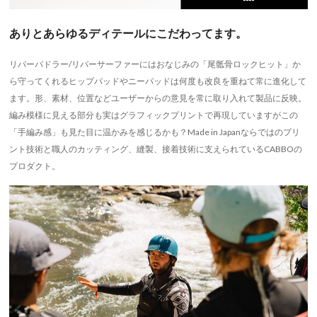
ありとあらゆるディテールにこだわってます。
リバーパドラー/リバーサーファーにはおなじみの「尾骶骨ロックヒット」か
ら守ってくれるヒップパッドやニーパッドは何度も改良を重ねて常に進化して
ます。形、素材、位置などユーザーからの意見を常に取り入れて製品に反映。
編み模様に見える部分も実はグラフィックプリントで再現していますがこの
「手編み感」も見た目に温かみを感じるかも？Made in Japanならではのプリ
ント技術と職人のカッティング、縫製、接着技術に支えられているCABBOの
プロダクト。