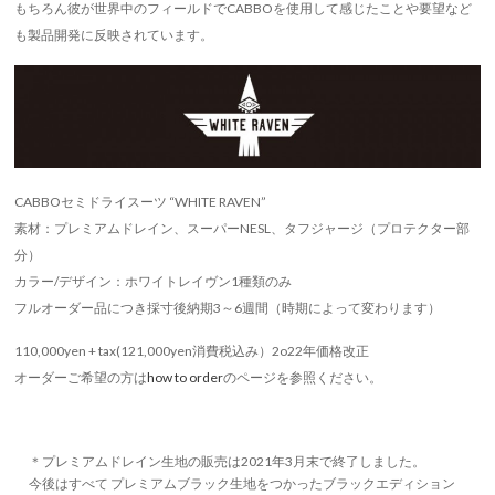
もちろん彼が世界中のフィールドでCABBOを使用して感じたことや要望など
も製品開発に反映されています。
CABBOセミドライスーツ “WHITE RAVEN”
素材：プレミアムドレイン、スーパーNESL、タフジャージ（プロテクター部
分）
カラー/デザイン：ホワイトレイヴン1種類のみ
フルオーダー品につき採寸後納期3～6週間（時期によって変わります）
110,000yen + tax(121,000yen消費税込み）2o22年価格改正
オーダーご希望の方は
how to order
のページを参照ください。
＊プレミアムドレイン生地の販売は2021年3月末で終了しました。
今後はすべて プレミアムブラック生地をつかったブラックエディション