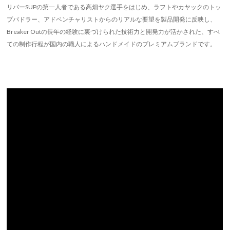
リバーSUPの第一人者である高畑ヤク選手をはじめ、ラフトやカヤックのトッ
プパドラー、アドベンチャリストからのリアルな要望を製品開発に反映し、
Breaker Outの長年の経験に裏づけられた技術力と開発力が活かされた、すべ
ての制作行程が国内の職人によるハンドメイドのプレミアムブランドです。