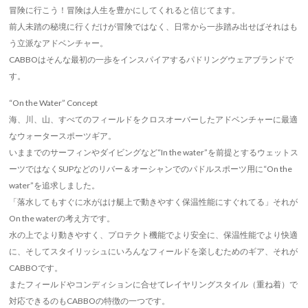
冒険に行こう！冒険は人生を豊かにしてくれると信じてます。
前人未踏の秘境に行くだけが冒険ではなく、日常から一歩踏み出せばそれはも
う立派なアドベンチャー。
CABBOはそんな最初の一歩をインスパイアするパドリングウェアブランドで
す。
“On the Water” Concept
海、川、山、すべてのフィールドをクロスオーバーしたアドベンチャーに最適
なウォータースポーツギア。
いままでのサーフィンやダイビングなど“In the water”を前提とするウェットス
ーツではなくSUPなどのリバー＆オーシャンでのパドルスポーツ用に“On the
water”を追求しました。
「落水してもすぐに水がはけ艇上で動きやすく保温性能にすぐれてる」それが
On the waterの考え方です。
水の上でより動きやすく、プロテクト機能でより安全に、保温性能でより快適
に、そしてスタイリッシュにいろんなフィールドを楽しむためのギア、それが
CABBOです。
またフィールドやコンディションに合せてレイヤリングスタイル（重ね着）で
対応できるのもCABBOの特徴の一つです。