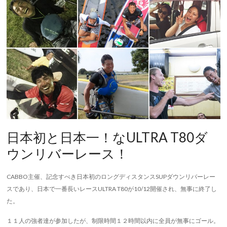
日本初と日本一！なULTRA T80ダ
ウンリバーレース！
CABBO主催、記念すべき日本初のロングディスタンスSUPダウンリバーレー
スであり、日本で一番長いレースULTRA T80が10/12開催され、無事に終了し
た。
１１人の強者達が参加したが、制限時間１２時間以内に全員が無事にゴール。