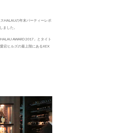
ースHALAUの年末パーティーレポ
けしました。
AU AWARD 2017」とタイト
愛宕ヒルズの最上階にあるXEX