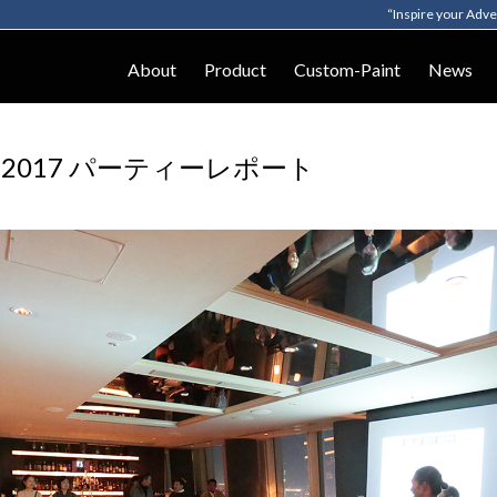
“Inspire your Adv
About
Product
Custom-Paint
News
RD 2017 パーティーレポート