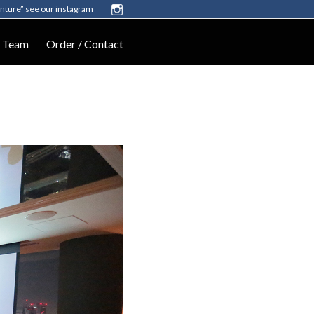
enture” see our instagram
Team
Order / Contact