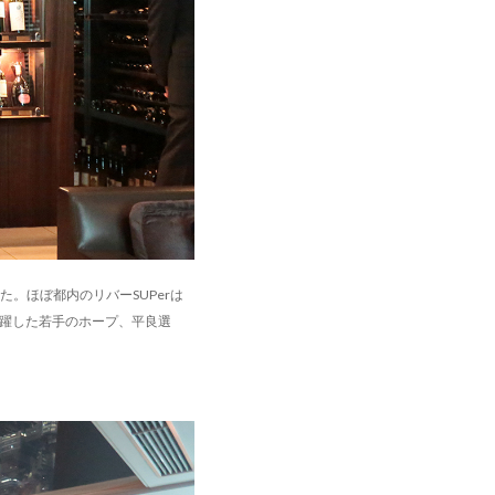
。ほぼ都内のリバーSUPerは
活躍した若手のホープ、平良選