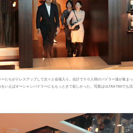
ーたちがドレスアップして次々と会場入り。合計で５０人弱のパドラー達が集まった
をいえばオーシャンパドラーにももっときて欲しかった。写真はULTRA T80でも