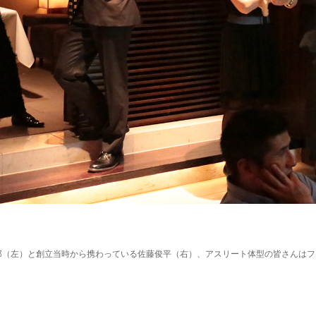
太郎（左）と創立当時から携わっている佐藤俊平（右）、アスリート体型の皆さんは