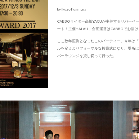
by Ikuzo Fujimura
CABBOライダー高畑YACUが主催するリバーベ
ート！主催HALAU、企画運営はCABBOでお届
ここ数年恒例となったこのパーティー、今年は「HAL
ルを変えよりフォーマルな授賞式になり、場所は
バーラウンジを貸し切って行った。