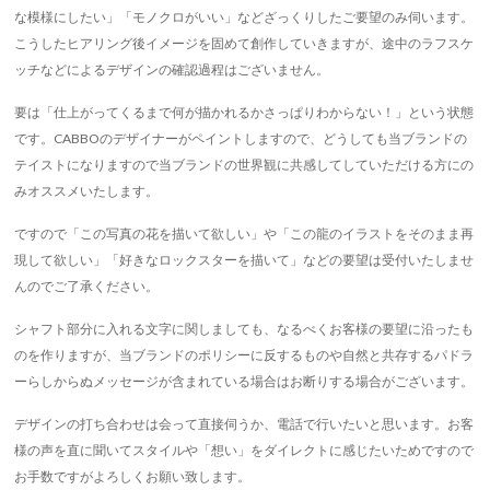
な模様にしたい」「モノクロがいい」などざっくりしたご要望のみ伺います。
こうしたヒアリング後イメージを固めて創作していきますが、途中のラフスケ
ッチなどによるデザインの確認過程はございません。
要は「仕上がってくるまで何が描かれるかさっぱりわからない！」という状態
です。CABBOのデザイナーがペイントしますので、どうしても当ブランドの
テイストになりますので当ブランドの世界観に共感してしていただける方にの
みオススメいたします。
ですので「この写真の花を描いて欲しい」や「この龍のイラストをそのまま再
現して欲しい」「好きなロックスターを描いて」などの要望は受付いたしませ
んのでご了承ください。
シャフト部分に入れる文字に関しましても、なるべくお客様の要望に沿ったも
のを作りますが、当ブランドのポリシーに反するものや自然と共存するパドラ
ーらしからぬメッセージが含まれている場合はお断りする場合がございます。
デザインの打ち合わせは会って直接伺うか、電話で行いたいと思います。お客
様の声を直に聞いてスタイルや「想い」をダイレクトに感じたいためですので
お手数ですがよろしくお願い致します。