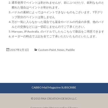
通常使用でペイントは剥がれませんが、岩にぶつけたり、鋭利なものと
擦れた場合はペイントが剥がれます。
パドルの素材によってはペイントできないものもございます。T字グリ
ップ部分のペイントは致しません
万が一気に入らなかった場合でも返金やパドルの代金の弁償、他のパド
ルとの交換などには一切応じませんのでご了承ください。
Marsyas, JP Australia, のパドルでしたらこちらで新品をご用意できます
オーダーの時点で上記を全てご了承いただいたものといたします。
2017年2月1日
Custom-Paint
,
News
,
Paddle
CABBO Mail Magazine SUBSCRIBE
© 2015 PAX CREATION DESIGN LLC.
Company info
|
Privacy policy
|
Terms